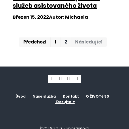
služeb asistovaného života
Březen 15, 2022
Autor
:
Michaela
První
Posled
Předchozí
1
2
Následující
Úvod
Naše služba
Kontakt
O ŽIVOTě 90
Darujte ♥
ŽIVOT 90, z. ú. - První tísňová