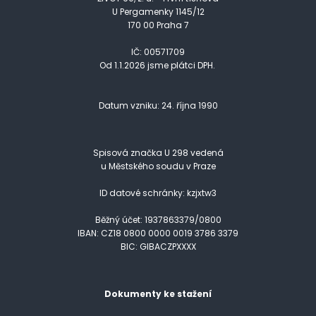
U Pergamenky 1145/12
170 00 Praha 7
IČ: 00571709
Od 1.1.2026 jsme plátci DPH.
Datum vzniku: 24. října 1990
Spisová značka U 298 vedená
u Městského soudu v Praze
ID datové schránky: kzjxtw3
Běžný účet: 1937863379/0800
IBAN: CZ18 0800 0000 0019 3786 3379
BIC: GIBACZPXXXX
Dokumenty ke stažení