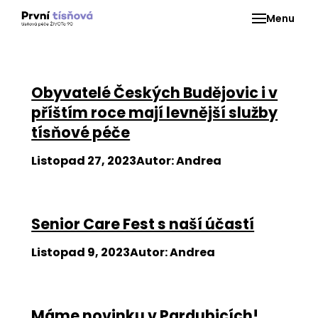
Menu
Obyvatelé Českých Budějovic i v
R
příštím roce mají levnější služby
tísňové péče
Daru
Listopad 27, 2023
Autor
:
Andrea
O Ž
Senior Care Fest s naší účastí
Listopad 9, 2023
Autor
:
Andrea
Máme novinku v Pardubicích!